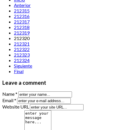
Anterior
212315
212316
212317
212318
212319
212320
212321
212322
212323
212324
Siguiente
Final
Leave a comment
Name *
Email *
Website URL