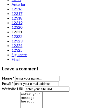
Anterior
12316
12317
12318
12319
12320
12321
12322
12323
12324
12325
Siguiente
Final
Leave a comment
Name *
Email *
Website URL