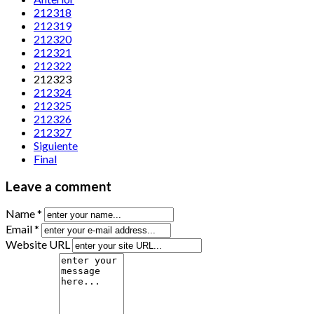
212318
212319
212320
212321
212322
212323
212324
212325
212326
212327
Siguiente
Final
Leave a comment
Name *
Email *
Website URL