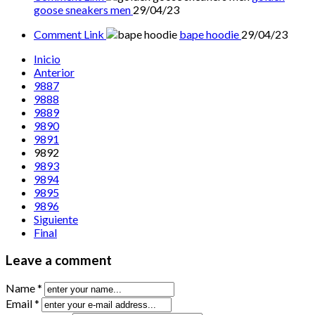
goose sneakers men
29/04/23
Comment Link
bape hoodie
29/04/23
Inicio
Anterior
9887
9888
9889
9890
9891
9892
9893
9894
9895
9896
Siguiente
Final
Leave a comment
Name *
Email *