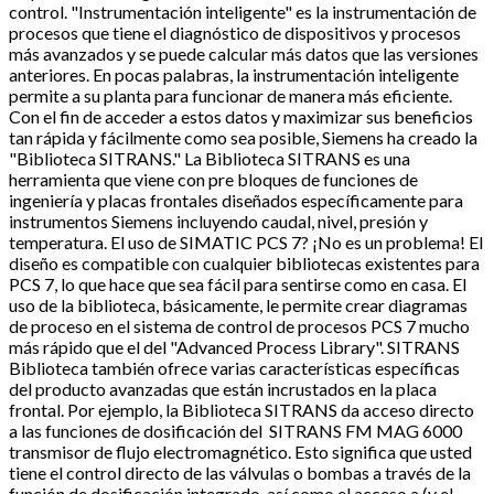
control. "Instrumentación inteligente" es la instrumentación de
procesos que tiene el diagnóstico de dispositivos y procesos
más avanzados y se puede calcular más datos que las versiones
anteriores. En pocas palabras, la instrumentación inteligente
permite a su planta para funcionar de manera más eficiente.
Con el fin de acceder a estos datos y maximizar sus beneficios
tan rápida y fácilmente como sea posible, Siemens ha creado la
"Biblioteca SITRANS." La Biblioteca SITRANS es una
herramienta que viene con pre bloques de funciones de
ingeniería y placas frontales diseñados específicamente para
instrumentos Siemens incluyendo caudal, nivel, presión y
temperatura. El uso de SIMATIC PCS 7? ¡No es un problema! El
diseño es compatible con cualquier bibliotecas existentes para
PCS 7, lo que hace que sea fácil para sentirse como en casa. El
uso de la biblioteca, básicamente, le permite crear diagramas
de proceso en el sistema de control de procesos PCS 7 mucho
más rápido que el del "Advanced Process Library". SITRANS
Biblioteca también ofrece varias características específicas
del producto avanzadas que están incrustados en la placa
frontal. Por ejemplo, la Biblioteca SITRANS da acceso directo
a las funciones de dosificación del SITRANS FM MAG 6000
transmisor de flujo electromagnético. Esto significa que usted
tiene el control directo de las válvulas o bombas a través de la
función de dosificación integrado, así como el acceso a (y el